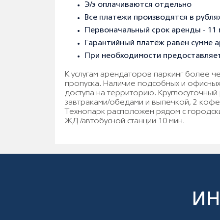
Э/э оплачиваются отдельно
Все платежи производятся в рубля
Первоначальный срок аренды - 11
Гарантийный платёж равен сумме а
При необходимости предоставляет
К услугам арендаторов паркинг более ч
пропуска. Наличие подсобных и офисны
доступа на территорию. Круглосуточный
завтраками/обедами и выпечкой, 2 кофе
Технопарк расположен рядом с городски
ЖД /автобусной станции 10 мин.
ИН