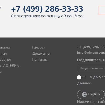
+7 (499) 286-33-33
е
С понедельника по пятницу с 9 до 18 мск.
+7 (499) 286-33
опарке
Галерея
info@elmagroup
нтам
Документы
веряют
Контакты
Подпишитесь н
ры АО ЭЛМА
и
Я даю с
данных
.
English
Нажмите, чтоб