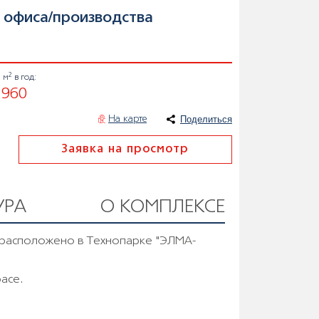
oфиса/производства
2
а м
в год:
 960
Поделиться
На карте
Заявка на просмотр
УРА
О КОМПЛЕКСЕ
расположено в Технопарке "ЭЛМА-
acе.