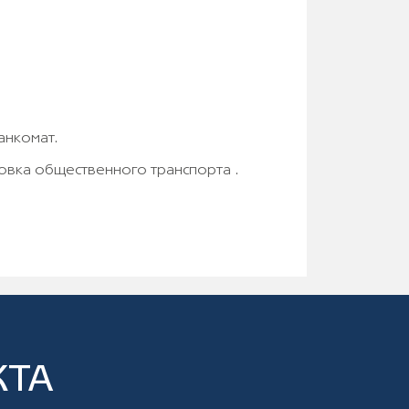
анкомат.
овка общественного транспорта .
КТА