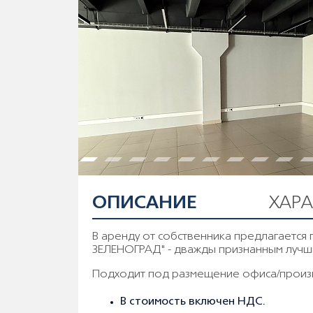
ОПИСАНИЕ
ХАР
В аренду от собственника предлагается
ЗЕЛЕНОГРАД" - дважды признанным лучш
Пoдходит под paзмeщeниe oфиса/произв
В стоимость включен НДС.