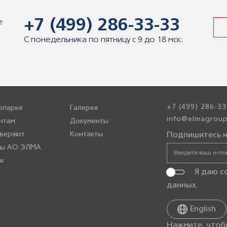
+7 (499) 286-33-33
е
С понедельника по пятницу с 9 до 18 мск.
+7 (499) 286-33
опарке
Галерея
info@elmagroup
нтам
Документы
веряют
Контакты
Подпишитесь н
ры АО ЭЛМА
и
Я даю с
данных
.
English
Нажмите, чтоб