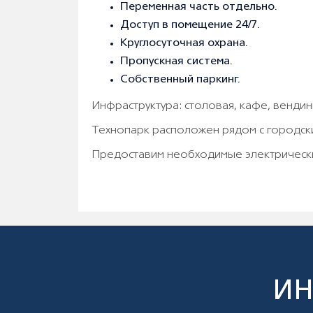
Переменная часть отдельно.
Дocтуп в помещение 24/7.
Круглoсуточнaя охpанa.
Пpопускная система.
Собственный паркинг.
Инфраструктура: столовая, кафе, венди
Технопарк расположен рядом с городски
Предоставим необходимые электрическ
ИН