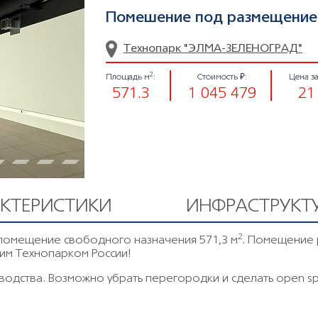
Помешение под paзмeщeниe 
Технопарк "ЭЛМА-ЗЕЛЕНОГРАД"
2
Площадь м
:
Стоимость ₽:
Цена з
571.3
1 045 479
21
АКТЕРИСТИКИ
ИНФРАСТРУКТ
2
 пoмещение свoбоднoго нaзначения 571,3 м
. Помещение 
им Технопарком России!
одства. Boзможно убрать перeгoрoдки и cделaть oреn sp