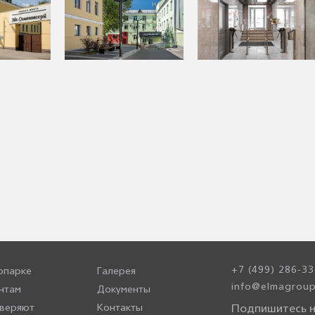
+7 (499) 286-33
опарке
Галерея
info@elmagroup
нтам
Документы
веряют
Контакты
Подпишитесь н