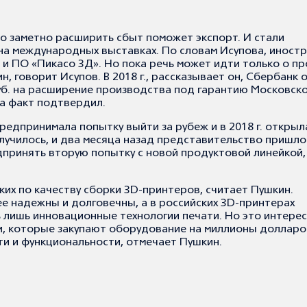
то заметно расширить сбыт поможет экспорт. И стали
на международных выставках. По словам Исупова, иност
 и ПО «Пикасо 3Д». Но пока речь может идти только о п
, говорит Исупов. В 2018 г., рассказывает он, Сбербанк 
уб. на расширение производства под гарантию Московск
а факт подтвердил.
редпринимала попытку выйти за рубеж и в 2018 г. открыл
олучилось, и два месяца назад представительство пришло
едпринять вторую попытку с новой продуктовой линейкой,
их по качеству сборки 3D-принтеров, считает Пушкин.
е надежны и долговечны, а в российских 3D-принтерах
ь лишь инновационные технологии печати. Но это интере
и, которые закупают оборудование на миллионы долларо
и и функциональности, отмечает Пушкин.