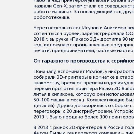
Работа над принтером увлекла Исупова и 
назвали Gen-X, затем стали ее совершенст
работе машинах. За последующий год друз
робототехнике.
Через несколько лет Исупов и Анисимов вм
сотен тысяч рублей, зарегистрировали OO
2018 г. выручка «Пикасо 3Д» достигла 90 
год, их покупают промышленные предприят
печати, предприниматели, частные мастер
От гаражного производства к серийно
Поначалу, вспоминает Исупов, у них работ
собирали 3D-принтеры в комнатке в старо
знакомству, время от времени изделия удав
первый прототип принтера Picaso 3D Build
литья в силиконе, которую они использовал
50–100 машин в месяц. Комплектующие был
деталей). Друзья договорились о сборке с
переговоры с 20 дистрибуторами. Устройс
2013 г. было продано более 300 принтеров
В 2013 г. рынок 3D-принтеров в России тол
Антон Лылык, гендиректор компании – дис