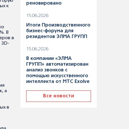
оторую
реновировано
ых к
15.06.2026
Итоги Производственного
ко
бизнес-форума для
%. В
резидентов ЭЛМА ГРУПП
еров в
 3D-
15.06.2026
В компании «ЭЛМА
ГРУПП» автоматизирован
анализ звонков с
помощью искусственного
интеллекта от МТС Exolve
ия
, а
Все новости
и
ых в
ала