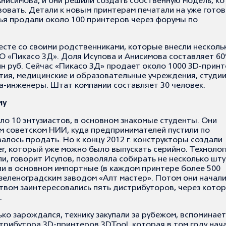
Анисимова, и они решили создать собственную модель, к
вовать. Детали к новым принтерам печатали на уже готов
ья продали около 100 принтеров через форумы по
есте со своими родственниками, которые внесли несколь
O «Пикасо 3Д». Доля Исупова и Анисимова составляет 60
млн руб. Сейчас «Пикасо 3Д» продает около 1000 3D-принт
ия, медицинские и образовательные учреждения, студии
а-инженеры. Штат компании составляет 30 человек.
му
ало 10 энтузиастов, в основном знакомые студенты. Они
м советском НИИ, куда предпринимателей пустили по
алось продать. Но к концу 2012 г. конструкторы создали
er, который уже можно было выпускать серийно. Технолог
и, говорит Исупов, позволяла собирать не несколько штук
и в основном импортные (в каждом принтере более 500
 зеленоградским заводом «Алт мастер». Потом они начал
твом заинтересовались пять дистрибуторов, через котор
.
ько зарождался, технику закупали за рубежом, вспоминает
трибутора 3D-принтеров 3DTool, которая в том году нач