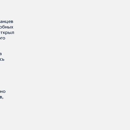
ранцев
робных
открыл
ого
а
сь
сно
в,