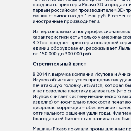
продавать принтеры Picaso 3D и продает и
первым российским производителем 3D-пр
машин стоимостью до 1 млн руб. В сегмен
иностранные производители.
Из персональных и полупрофессиональных 
характеристики есть только у американског
3DTool продает принтеры последней серии P
единиц оборудования, рассказывает Лылык
от 150 000 до 300 000 руб.
Стремительный взлет
В 2014 г. выручка компании Исупова и Анисим
Исупов объясняет успех предприятия удач
печатающую головку JetSwitch, которая б
и не позволяла пластику выливаться (что 
Исупов считает систему механического вы
изделие) относительно плоскости печатаю
цифровая коррекция – обеспечивает качес
оптимального решения ушли годы. Флагманск
благодаря ей бизнес стал развиваться быс
Машины Picaso покупали промышленные пр