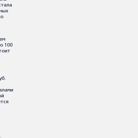
стала
ных
но
нем
ло 100
тоит
уб.
алами
ой
ется
.