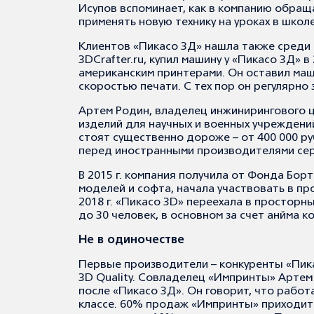
Исупов вспоминает, как в компанию обращ
применять новую технику на уроках в школе
Клиентов «Пикасо 3Д» нашла также среди 
3DCrafter.ru, купил машину у «Пикасо 3Д» в
американским принтерами. Он оставил маш
скоростью печати. С тех пор он регулярно 
Артем Родин, владелец инжинирингового це
изделий для научных и военных учреждений
стоят существенно дороже – от 400 000 р
перед иностранными производителями серв
В 2015 г. компания получила от Фонда Борт
моделей и софта, начала участвовать в пр
2018 г. «Пикасо 3D» переехала в просторн
до 30 человек, в основном за счет анйма 
Не в одиночестве
Первые производители – конкуренты «Пикас
3D Quality. Совладелец «Импринты» Артем
после «Пикасо 3Д». Он говорит, что работ
классе. 60% продаж «Импринты» приходит