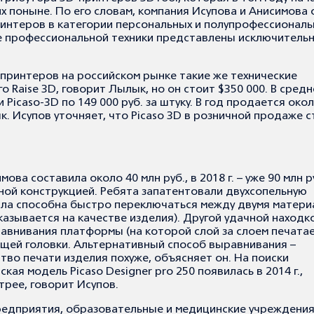
х поныне. По его словам, компания Исупова и Анисимова 
интеров в категории персональных и полупрофессиональ
те профессиональной техники представлены исключитель
принтеров на российском рынке такие же технические
о Raise 3D, говорит Лылык, но он стоит $350 000. В сред
icaso-3D по 149 000 руб. за штуку. В год продается око
. Исупов уточняет, что Picaso 3D в розничной продаже с
ова составила около 40 млн руб., в 2018 г. – уже 90 млн р
ной конструкцией. Ребята запатентовали двухсопельную
ыла способна быстро переключаться между двумя матери
сказывается на качестве изделия). Другой удачной находк
равнивания платформы (на которой слой за слоем печата
щей головки. Альтернативный способ выравнивания –
тво печати изделия похуже, объясняет он. На поиски
ая модель Picaso Designer pro 250 появилась в 2014 г.,
трее, говорит Исупов.
едприятия, образовательные и медицинские учреждения