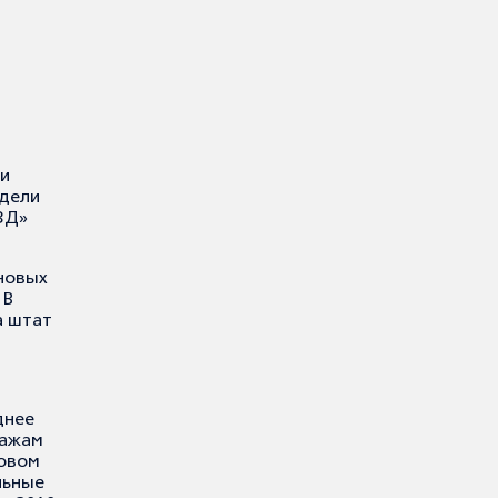
ли
одели
3Д»
 новых
 В
а штат
днее
дажам
новом
льные