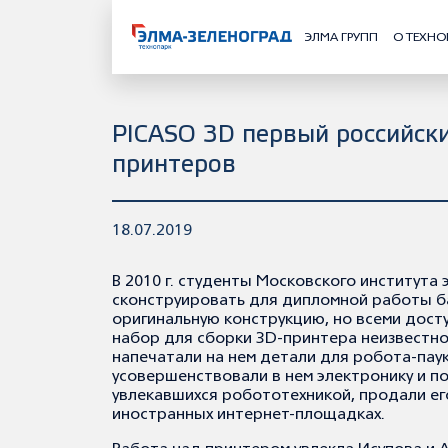
ЭЛМА ГРУПП
О ТЕХНО
PICASO 3D первый российск
принтеров
18.07.2019
В 2010 г. студенты Московского институт
сконструировать для дипломной работы ба
оригинальную конструкцию, но всеми досту
набор для сборки 3D-принтера неизвестного
напечатали на нем детали для робота-пау
усовершенствовали в нем электронику и п
увлекавшихся робототехникой, продали его
иностранных интернет-площадках.