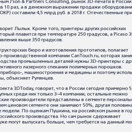
ым J’son & Partners Consulting, рынок 3D-печати в России
 в 10 раз, а в денежном выражении продажи оборудовани
ОКР) составили 4,5 млрд руб. в 2018 г. Отечественные п
ворит Лылык. Кроме того, принтеры других российских
орый плавится при температуре 250 градусов, а Picaso 3
вления выше 350 градусов.
трукторских бюро и изготовления прототипов, полагает
-производственной компании CanTouch.ru, которая зани
водства промышленных деталей нужны 3D-принтеры с др
лективного лазерного спекания полимерных порошков.
, приборо-, машиностроения и медицины и поэтому исполь
, объясняет Румянцев.
екта 3DToday, говорит, что в России сегодня примерно 5
пных среди них только 3–4 компании, остальные можно
йские производители представлены в сегменте персональ
ем ценовом сегменте они занимают 50%, другая половин
 модели. По оценкам Пушкина, на российском рынке в го
оссийского производства. Но сам рынок сдерживает
же могут выпускать больше, чем требуется на данный м