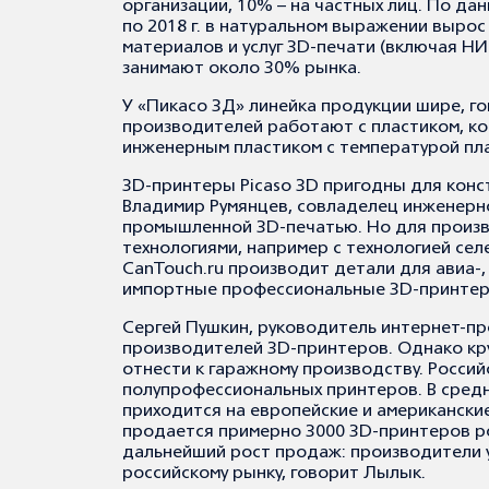
организации, 10% – на частных лиц. По данн
по 2018 г. в натуральном выражении вырос
материалов и услуг 3D-печати (включая НИ
занимают около 30% рынка.
У «Пикасо 3Д» линейка продукции шире, го
производителей работают с пластиком, кот
инженерным пластиком с температурой пла
3D-принтеры Picaso 3D пригодны для конс
Владимир Румянцев, совладелец инженерно
промышленной 3D-печатью. Но для произ
технологиями, например с технологией се
CanTouch.ru производит детали для авиа-
импортные профессиональные 3D-принтеры
Сергей Пушкин, руководитель интернет-про
производителей 3D-принтеров. Однако кру
отнести к гаражному производству. Росси
полупрофессиональных принтеров. В средн
приходится на европейские и американские
продается примерно 3000 3D-принтеров р
дальнейший рост продаж: производители у
российскому рынку, говорит Лылык.