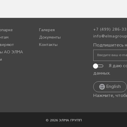
+7 (499) 286-33
опарке
Галерея
info@elmagroup
нтам
Документы
веряют
Контакты
Подпишитесь н
ры АО ЭЛМА
и
Я даю с
данных
.
English
Нажмите, чтоб
© 2026 ЭЛМА ГРУПП