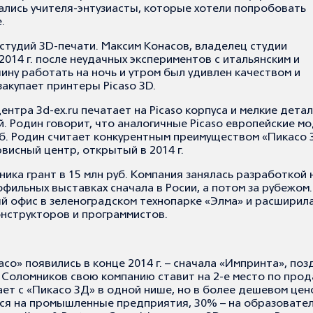
ались учителя-энтузиасты, которые хотели попробовать
.
студий 3D-печати. Максим Конасов, владелец студии
 2014 г. после неудачных экспериментов с итальянским и
ину работать на ночь и утром был удивлен качеством и
закупает принтеры Picaso 3D.
нтра 3d-ex.ru печатает на Picaso корпуса и мелкие дета
. Родин говорит, что аналогичные Picaso европейские м
уб. Родин считает конкурентным преимуществом «Пикасо 
исный центр, открытый в 2014 г.
ника грант в 15 млн руб. Компания занялась разработкой
офильных выставках сначала в Росии, а потом за рубежом.
ый офис в зеленоградском технопарке «Элма» и расширил
конструкторов и программистов.
о» появились в конце 2014 г. – сначала «Импринта», поз
 Соломников свою компанию ставит на 2-е место по про
ает с «Пикасо 3Д» в одной нише, но в более дешевом це
ся на промышленные предприятия, 30% – на образовате