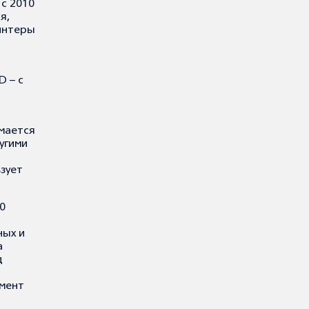
 с 2010
я,
ринтеры
D – с
мается
угими
зует
0
ных и
а
д
омент