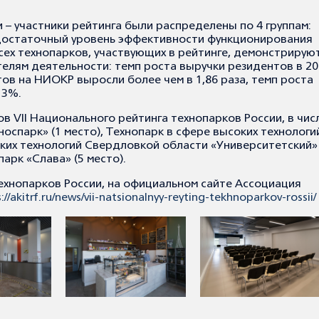
 – участники рейтинга были распределены по 4 группам:
 достаточный уровень эффективности функционирования
сех технопарков, участвующих в рейтинге, демонстрирую
елям деятельности: темп роста выручки резидентов в 20
тов на НИОКР выросли более чем в 1,86 раза, темп роста
13%.
 VII Национального рейтинга технопарков России, в чис
оспарк» (1 место), Технопарк в сфере высоких технологи
соких технологий Свердловкой области «Университетский» 
парк «Слава» (5 место).
ехнопарков России, на официальном сайте Ассоциация
://akitrf.ru/news/vii-natsionalnyy-reyting-tekhnoparkov-rossii/