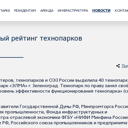
ПАРКЕ
РЕЗИДЕНТАМ
АРЕНДА
ИНФРАСТРУКТУРА
НОВОСТИ
КОНТА
ный рейтинг технопарков
Под
теров, технопарков и ОЭЗ России выделила 40 технопарк
арк «ЭЛМА» г. Зеленоград. Технопарк по праву занял сво
 уровень эффективности функционирования технопарка» (
тавители Государственной Думы РФ, Минпромторга Росси
ия промышленности, Фонда инфраструктурных и
тра отраслевой экономики ФГБУ «НИФИ Минфина России
е РФ, Российского союза промышленников и предпринима