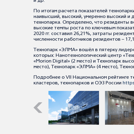
и др.
По итогам расчета показателей технопарки
наивысший, высокий, умеренно высокий и
технопарка. Определено, что резиденты в
высокие темпы роста по ключевым показат
2020 гг. составил 26,21%, затраты резиден
численности работников резидентов – 17,
Технопарк «ЭЛМА» вошёл в пятерку лидеров
которых: Нанотехнологический центр «Техн
«Morion Digital» (2 место) и Технопарк вы
место), Технопарк «ЭЛМА» (4 место), Техно
Подробнее о VII Национальном рейтинге т
кластеров, технопарков и ОЭЗ России
https