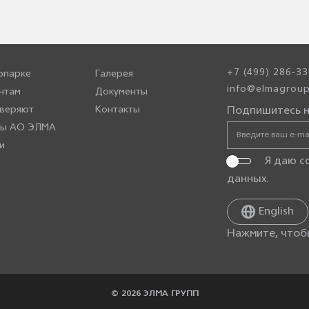
+7 (499) 286-33
опарке
Галерея
info@elmagroup
нтам
Документы
веряют
Контакты
Подпишитесь н
ры АО ЭЛМА
и
Я даю с
данных
.
English
Нажмите, чтоб
© 2026 ЭЛМА ГРУПП